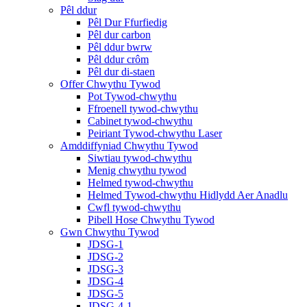
Pêl ddur
Pêl Dur Ffurfiedig
Pêl dur carbon
Pêl ddur bwrw
Pêl ddur crôm
Pêl dur di-staen
Offer Chwythu Tywod
Pot Tywod-chwythu
Ffroenell tywod-chwythu
Cabinet tywod-chwythu
Peiriant Tywod-chwythu Laser
Amddiffyniad Chwythu Tywod
Siwtiau tywod-chwythu
Menig chwythu tywod
Helmed tywod-chwythu
Helmed Tywod-chwythu Hidlydd Aer Anadlu
Cwfl tywod-chwythu
Pibell Hose Chwythu Tywod
Gwn Chwythu Tywod
JDSG-1
JDSG-2
JDSG-3
JDSG-4
JDSG-5
JDSG-4-1