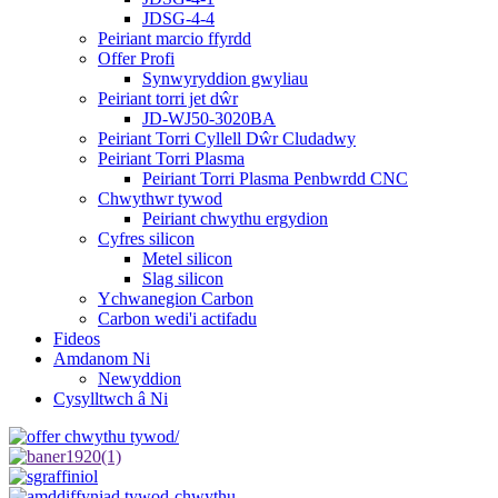
JDSG-4-4
Peiriant marcio ffyrdd
Offer Profi
Synwyryddion gwyliau
Peiriant torri jet dŵr
JD-WJ50-3020BA
Peiriant Torri Cyllell Dŵr Cludadwy
Peiriant Torri Plasma
Peiriant Torri Plasma Penbwrdd CNC
Chwythwr tywod
Peiriant chwythu ergydion
Cyfres silicon
Metel silicon
Slag silicon
Ychwanegion Carbon
Carbon wedi'i actifadu
Fideos
Amdanom Ni
Newyddion
Cysylltwch â Ni