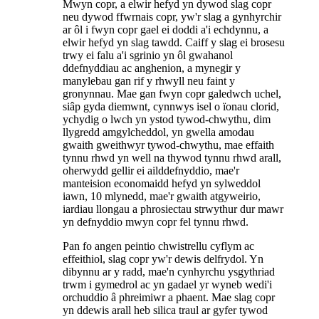
Mwyn copr, a elwir hefyd yn dywod slag copr
neu dywod ffwrnais copr, yw'r slag a gynhyrchir
ar ôl i fwyn copr gael ei doddi a'i echdynnu, a
elwir hefyd yn slag tawdd. Caiff y slag ei ​​brosesu
trwy ei falu a'i sgrinio yn ôl gwahanol
ddefnyddiau ac anghenion, a mynegir y
manylebau gan rif y rhwyll neu faint y
gronynnau. Mae gan fwyn copr galedwch uchel,
siâp gyda diemwnt, cynnwys isel o ïonau clorid,
ychydig o lwch yn ystod tywod-chwythu, dim
llygredd amgylcheddol, yn gwella amodau
gwaith gweithwyr tywod-chwythu, mae effaith
tynnu rhwd yn well na thywod tynnu rhwd arall,
oherwydd gellir ei ailddefnyddio, mae'r
manteision economaidd hefyd yn sylweddol
iawn, 10 mlynedd, mae'r gwaith atgyweirio,
iardiau llongau a phrosiectau strwythur dur mawr
yn defnyddio mwyn copr fel tynnu rhwd.
Pan fo angen peintio chwistrellu cyflym ac
effeithiol, slag copr yw'r dewis delfrydol. Yn
dibynnu ar y radd, mae'n cynhyrchu ysgythriad
trwm i gymedrol ac yn gadael yr wyneb wedi'i
orchuddio â phreimiwr a phaent. Mae slag copr
yn ddewis arall heb silica traul ar gyfer tywod