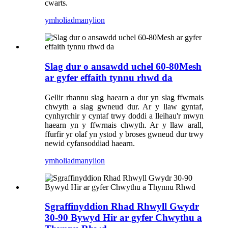
cwarts.
ymholiad
manylion
Slag dur o ansawdd uchel 60-80Mesh
ar gyfer effaith tynnu rhwd da
Gellir rhannu slag haearn a dur yn slag ffwrnais
chwyth a slag gwneud dur. Ar y llaw gyntaf,
cynhyrchir y cyntaf trwy doddi a lleihau'r mwyn
haearn yn y ffwrnais chwyth. Ar y llaw arall,
ffurfir yr olaf yn ystod y broses gwneud dur trwy
newid cyfansoddiad haearn.
ymholiad
manylion
Sgraffinyddion Rhad Rhwyll Gwydr
30-90 Bywyd Hir ar gyfer Chwythu a