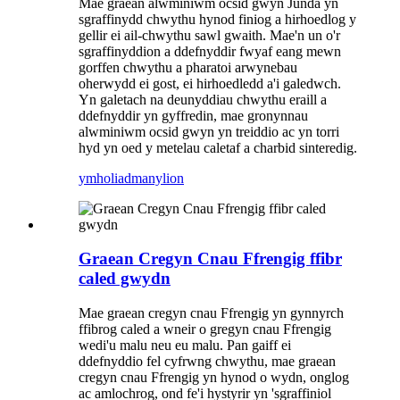
Mae graean alwminiwm ocsid gwyn Junda yn
sgraffinydd chwythu hynod finiog a hirhoedlog y
gellir ei ail-chwythu sawl gwaith. Mae'n un o'r
sgraffinyddion a ddefnyddir fwyaf eang mewn
gorffen chwythu a pharatoi arwynebau
oherwydd ei gost, ei hirhoedledd a'i galedwch.
Yn galetach na deunyddiau chwythu eraill a
ddefnyddir yn gyffredin, mae gronynnau
alwminiwm ocsid gwyn yn treiddio ac yn torri
hyd yn oed y metelau caletaf a charbid sinteredig.
ymholiad
manylion
Graean Cregyn Cnau Ffrengig ffibr
caled gwydn
Mae graean cregyn cnau Ffrengig yn gynnyrch
ffibrog caled a wneir o gregyn cnau Ffrengig
wedi'u malu neu eu malu. Pan gaiff ei
ddefnyddio fel cyfrwng chwythu, mae graean
cregyn cnau Ffrengig yn hynod o wydn, onglog
ac amlochrog, ond fe'i hystyrir yn 'sgraffiniol