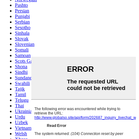
Pashto
Persian
Punjabi
Serbian
Sesotho
Sinhala
Slovak
Slovenian
Somali
Samoan
Scots Gaelic
Shona
Sindhi
Sundanese
Swahili
Tajik
Tamil
Telugu
Thai
Ukrainian
Urdu
Uzbek
Vietnamese
Welsh