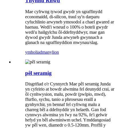
Thynnu Rhwd
Mae cyfrwng tywod gwydr yn sgraffinydd
economaidd, di-silicon, traul sy'n darparu
cyfuchlinio arwyneb ymosodol a chael gwared ar
haenau. Wedi'i wneud o 100% o boteli gwydr
wedi'u hailgylchu ôl-ddefnyddwyr, mae gan
dywod gwydr Junda arwyneb gwynnach a
glanach na sgraffinyddion mwynau/slag.
ymholiad
manylion
pêl seramig
Disgrifiad o'r Cynnyrch Mae pêl seramig Junda
yn cyfeirio at bowdr alwmina fel deunydd crai, ar
ôl cynhwysion, malu, powdr (pwlpio, mwd),
ffurfio, sychu, tanio a phrosesau eraill a
gynhyrchir, yn bennaf fel cyfrwng malu a
charreg bêl a ddefnyddir yn helaeth. Gan fod
cynnwys alwmina yn fwy na 92%, fe'i gelwir
hefyd yn bêl alwminiwm uchel. Ymddangosiad
yw pêl wen, diamedr o 0.5-120mm. Proffil y