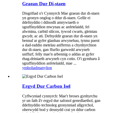
Graean Dur Di-staen
Disgrifiad o'r Cynnyrch Mae graean dur di-staen
yn gronyn onglog o ddur di-staen. Gellir ei
ddefnyddio i ddisodli amrywiaeth o
sgraffinyddion mwynau ac anfetelaidd, fel
alwmina, carbid silicon, tywod cwarts, gleiniau
gwydr, ac ati. Defnyddir graean dur di-staen yn
bennaf ar gyfer glanhau arwynebau, tynnu paent
a dad-raddio metelau anfferrus a chynhyrchion
dur di-staen, gan ffurfio garwedd arwyneb
unffurf, felly mae'n arbennig o addas ar gyfer
rhag-driniaeth arwyneb cyn cotio. O'i gymharu â
sgraffinyddion anfetelaidd, mae ...
ymholiad
manylion
Ergyd Dur Carbon Isel
Cyflwyniad cynnyrch: Mae'r broses gynhyrchu
yr un fath â'r ergyd dur safonol genedlaethol, gan
ddefnyddio technoleg gronynniad allgyrchol,
oherwydd bod y deunydd crai yn ddur carbon