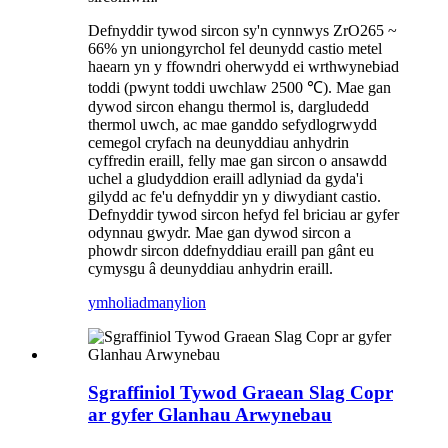
Defnyddir tywod sircon sy'n cynnwys ZrO265 ~
66% yn uniongyrchol fel deunydd castio metel
haearn yn y ffowndri oherwydd ei wrthwynebiad
toddi (pwynt toddi uwchlaw 2500 ℃). Mae gan
dywod sircon ehangu thermol is, dargludedd
thermol uwch, ac mae ganddo sefydlogrwydd
cemegol cryfach na deunyddiau anhydrin
cyffredin eraill, felly mae gan sircon o ansawdd
uchel a gludyddion eraill adlyniad da gyda'i
gilydd ac fe'u defnyddir yn y diwydiant castio.
Defnyddir tywod sircon hefyd fel briciau ar gyfer
odynnau gwydr. Mae gan dywod sircon a
phowdr sircon ddefnyddiau eraill pan gânt eu
cymysgu â deunyddiau anhydrin eraill.
ymholiad
manylion
Sgraffiniol Tywod Graean Slag Copr
ar gyfer Glanhau Arwynebau