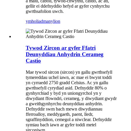
a malu, caboli, tywod-chwythu, castio, ac ati,
gellir ei ddefnyddio hefyd ar gyfer cynhyrchu
gwrthsafolion uwch.
ymholiad
manylion
Tywod Zircon ar gyfer Ffatri
Deunyddiau Anhydrin Cerameg
Castio
Mae tywod sircon (sircon) yn gallu gwrthsefyll
tymereddau uchel iawn, ac mae ei bwynt toddi
yn cyrraedd 2750 gradd Celsius. Ac yn gallu
gwrthsefyll cyrydiad asid. Defnyddir 80% o
gynhyrchiad y byd yn uniongyrchol yn y
diwydiant ffowndri, cerameg, y diwydiant gwydr
a gweithgynhyrchu deunyddiau anhydrin.
Defnyddir swm bach mewn diwydiannau
fferroalloy, meddygaeth, paent, lledr,
sgraffinyddion, cemegol a niwclear. Defnyddir
symiau bach iawn ar gyfer toddi metel
sirconiwm.