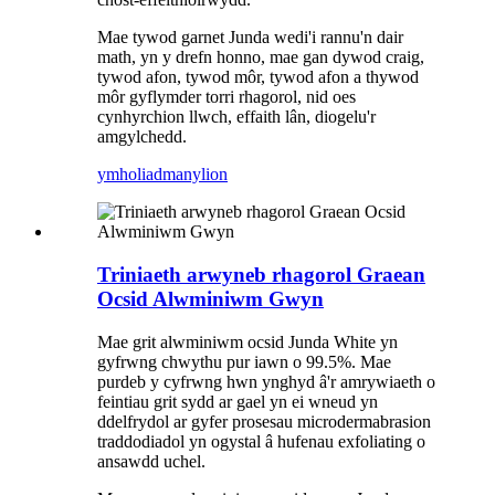
Mae tywod garnet Junda wedi'i rannu'n dair
math, yn y drefn honno, mae gan dywod craig,
tywod afon, tywod môr, tywod afon a thywod
môr gyflymder torri rhagorol, nid oes
cynhyrchion llwch, effaith lân, diogelu'r
amgylchedd.
ymholiad
manylion
Triniaeth arwyneb rhagorol Graean
Ocsid Alwminiwm Gwyn
Mae grit alwminiwm ocsid Junda White yn
gyfrwng chwythu pur iawn o 99.5%. Mae
purdeb y cyfrwng hwn ynghyd â'r amrywiaeth o
feintiau grit sydd ar gael yn ei wneud yn
ddelfrydol ar gyfer prosesau microdermabrasion
traddodiadol yn ogystal â hufenau exfoliating o
ansawdd uchel.