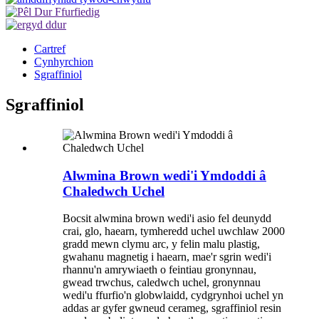
Cartref
Cynhyrchion
Sgraffiniol
Sgraffiniol
Alwmina Brown wedi'i Ymdoddi â
Chaledwch Uchel
Bocsit alwmina brown wedi'i asio fel deunydd
crai, glo, haearn, tymheredd uchel uwchlaw 2000
gradd mewn clymu arc, y felin malu plastig,
gwahanu magnetig i haearn, mae'r sgrin wedi'i
rhannu'n amrywiaeth o feintiau gronynnau,
gwead trwchus, caledwch uchel, gronynnau
wedi'u ffurfio'n globwlaidd, cydgrynhoi uchel yn
addas ar gyfer gwneud cerameg, sgraffiniol resin