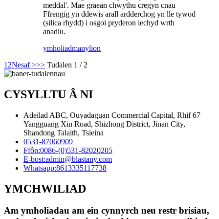
meddal'. Mae graean chwythu cregyn cnau
Ffrengig yn ddewis arall ardderchog yn lle tywod
(silica rhydd) i osgoi pryderon iechyd wrth
anadlu.
ymholiad
manylion
1
2
Nesaf >
>>
Tudalen 1 / 2
CYSYLLTU Â NI
Adeilad ABC, Ouyadaguan Commercial Capital, Rhif 67
Yangguang Xin Road, Shizhong District, Jinan City,
Shandong Talaith, Tsieina
0531-87060909
Ffôn:
0086-(0)531-82020205
E-bost:
admin@blastany.com
Whatsapp:
8613335117738
YMCHWILIAD
Am ymholiadau am ein cynnyrch neu restr brisiau,