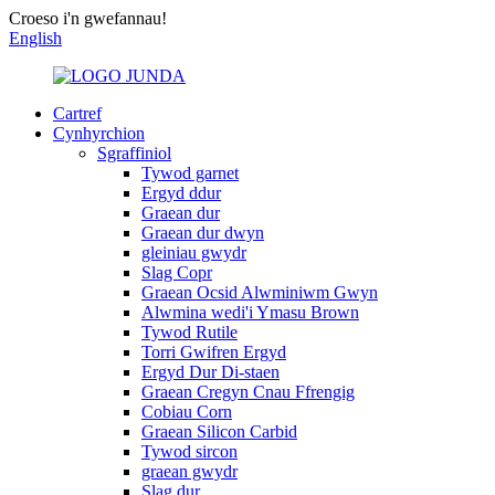
Croeso i'n gwefannau!
English
Cartref
Cynhyrchion
Sgraffiniol
Tywod garnet
Ergyd ddur
Graean dur
Graean dur dwyn
gleiniau gwydr
Slag Copr
Graean Ocsid Alwminiwm Gwyn
Alwmina wedi'i Ymasu Brown
Tywod Rutile
Torri Gwifren Ergyd
Ergyd Dur Di-staen
Graean Cregyn Cnau Ffrengig
Cobiau Corn
Graean Silicon Carbid
Tywod sircon
graean gwydr
Slag dur