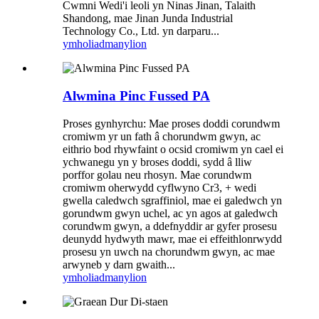
Cwmni Wedi'i leoli yn Ninas Jinan, Talaith
Shandong, mae Jinan Junda Industrial
Technology Co., Ltd. yn darparu...
ymholiad
manylion
Alwmina Pinc Fussed PA
Proses gynhyrchu: Mae proses doddi corundwm
cromiwm yr un fath â chorundwm gwyn, ac
eithrio bod rhywfaint o ocsid cromiwm yn cael ei
ychwanegu yn y broses doddi, sydd â lliw
porffor golau neu rhosyn. Mae corundwm
cromiwm oherwydd cyflwyno Cr3, + wedi
gwella caledwch sgraffiniol, mae ei galedwch yn
gorundwm gwyn uchel, ac yn agos at galedwch
corundwm gwyn, a ddefnyddir ar gyfer prosesu
deunydd hydwyth mawr, mae ei effeithlonrwydd
prosesu yn uwch na chorundwm gwyn, ac mae
arwyneb y darn gwaith...
ymholiad
manylion