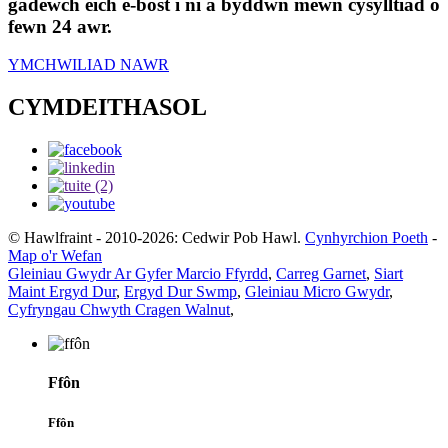
gadewch eich e-bost i ni a byddwn mewn cysylltiad o
fewn 24 awr.
YMCHWILIAD NAWR
CYMDEITHASOL
© Hawlfraint - 2010-2026: Cedwir Pob Hawl.
Cynhyrchion Poeth
-
Map o'r Wefan
Gleiniau Gwydr Ar Gyfer Marcio Ffyrdd
,
Carreg Garnet
,
Siart
Maint Ergyd Dur
,
Ergyd Dur Swmp
,
Gleiniau Micro Gwydr
,
Cyfryngau Chwyth Cragen Walnut
,
Ffôn
Ffôn