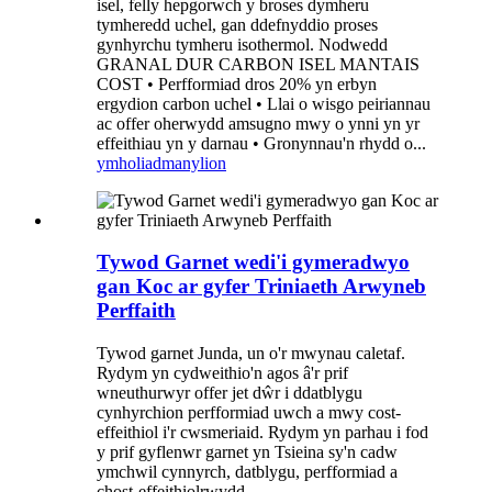
isel, felly hepgorwch y broses dymheru
tymheredd uchel, gan ddefnyddio proses
gynhyrchu tymheru isothermol. Nodwedd
GRANAL DUR CARBON ISEL MANTAIS
COST • Perfformiad dros 20% yn erbyn
ergydion carbon uchel • Llai o wisgo peiriannau
ac offer oherwydd amsugno mwy o ynni yn yr
effeithiau yn y darnau • Gronynnau'n rhydd o...
ymholiad
manylion
Tywod Garnet wedi'i gymeradwyo
gan Koc ar gyfer Triniaeth Arwyneb
Perffaith
Tywod garnet Junda, un o'r mwynau caletaf.
Rydym yn cydweithio'n agos â'r prif
wneuthurwyr offer jet dŵr i ddatblygu
cynhyrchion perfformiad uwch a mwy cost-
effeithiol i'r cwsmeriaid. Rydym yn parhau i fod
y prif gyflenwr garnet yn Tsieina sy'n cadw
ymchwil cynnyrch, datblygu, perfformiad a
chost-effeithiolrwydd.