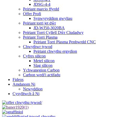
JDSG-4-4
Peiriant marcio ffyrdd
Offer Profi
Synwyryddion gwyliau
Peiriant torri jet dŵr
JD-WJ50-3020BA
Peiriant Torri Cyllell Dŵr Cludadwy
Peiriant Torri Plasma
Peiriant Torri Plasma Penbwrdd CNC
Chwythwr tywod
Peiriant chwythu ergydion
Cyfres silicon
Metel silicon
Slag silicon
Ychwanegion Carbon
Carbon wedi'i actifadu
Fideos
Amdanom Ni
Newyddion
Cysylltwch â Ni