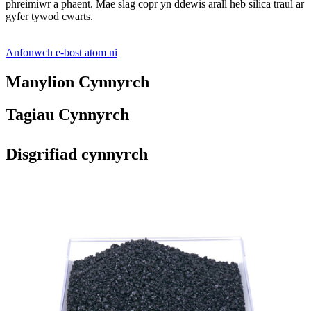
phreimiwr a phaent. Mae slag copr yn ddewis arall heb silica traul ar
gyfer tywod cwarts.
Anfonwch e-bost atom ni
Manylion Cynnyrch
Tagiau Cynnyrch
Disgrifiad cynnyrch