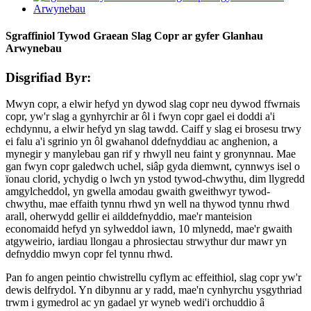
Sgraffiniol Tywod Graean Slag Copr ar gyfer Glanhau
Arwynebau
Disgrifiad Byr:
Mwyn copr, a elwir hefyd yn dywod slag copr neu dywod ffwrnais
copr, yw'r slag a gynhyrchir ar ôl i fwyn copr gael ei doddi a'i
echdynnu, a elwir hefyd yn slag tawdd. Caiff y slag ei ​​brosesu trwy
ei falu a'i sgrinio yn ôl gwahanol ddefnyddiau ac anghenion, a
mynegir y manylebau gan rif y rhwyll neu faint y gronynnau. Mae
gan fwyn copr galedwch uchel, siâp gyda diemwnt, cynnwys isel o
ïonau clorid, ychydig o lwch yn ystod tywod-chwythu, dim llygredd
amgylcheddol, yn gwella amodau gwaith gweithwyr tywod-
chwythu, mae effaith tynnu rhwd yn well na thywod tynnu rhwd
arall, oherwydd gellir ei ailddefnyddio, mae'r manteision
economaidd hefyd yn sylweddol iawn, 10 mlynedd, mae'r gwaith
atgyweirio, iardiau llongau a phrosiectau strwythur dur mawr yn
defnyddio mwyn copr fel tynnu rhwd.
Pan fo angen peintio chwistrellu cyflym ac effeithiol, slag copr yw'r
dewis delfrydol. Yn dibynnu ar y radd, mae'n cynhyrchu ysgythriad
trwm i gymedrol ac yn gadael yr wyneb wedi'i orchuddio â