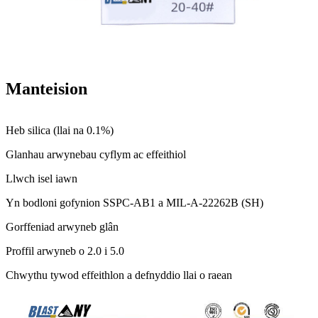
Manteision
Heb silica (llai na 0.1%)
Glanhau arwynebau cyflym ac effeithiol
Llwch isel iawn
Yn bodloni gofynion SSPC-AB1 a MIL-A-22262B (SH)
Gorffeniad arwyneb glân
Proffil arwyneb o 2.0 i 5.0
Chwythu tywod effeithlon a defnyddio llai o raean