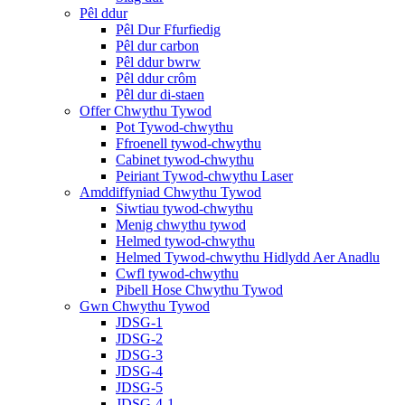
Pêl ddur
Pêl Dur Ffurfiedig
Pêl dur carbon
Pêl ddur bwrw
Pêl ddur crôm
Pêl dur di-staen
Offer Chwythu Tywod
Pot Tywod-chwythu
Ffroenell tywod-chwythu
Cabinet tywod-chwythu
Peiriant Tywod-chwythu Laser
Amddiffyniad Chwythu Tywod
Siwtiau tywod-chwythu
Menig chwythu tywod
Helmed tywod-chwythu
Helmed Tywod-chwythu Hidlydd Aer Anadlu
Cwfl tywod-chwythu
Pibell Hose Chwythu Tywod
Gwn Chwythu Tywod
JDSG-1
JDSG-2
JDSG-3
JDSG-4
JDSG-5
JDSG-4-1