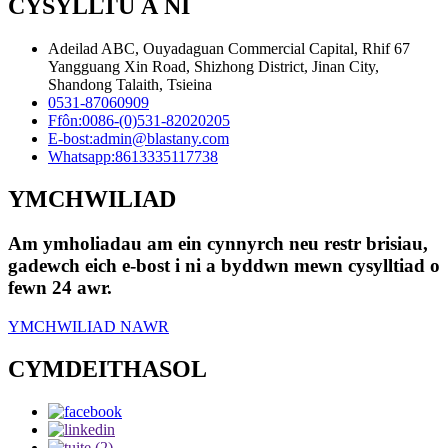
CYSYLLTU Â NI
Adeilad ABC, Ouyadaguan Commercial Capital, Rhif 67
Yangguang Xin Road, Shizhong District, Jinan City,
Shandong Talaith, Tsieina
0531-87060909
Ffôn:
0086-(0)531-82020205
E-bost:
admin@blastany.com
Whatsapp:
8613335117738
YMCHWILIAD
Am ymholiadau am ein cynnyrch neu restr brisiau,
gadewch eich e-bost i ni a byddwn mewn cysylltiad o
fewn 24 awr.
YMCHWILIAD NAWR
CYMDEITHASOL