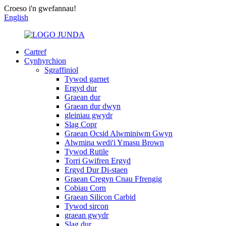
Croeso i'n gwefannau!
English
Cartref
Cynhyrchion
Sgraffiniol
Tywod garnet
Ergyd dur
Graean dur
Graean dur dwyn
gleiniau gwydr
Slag Copr
Graean Ocsid Alwminiwm Gwyn
Alwmina wedi'i Ymasu Brown
Tywod Rutile
Torri Gwifren Ergyd
Ergyd Dur Di-staen
Graean Cregyn Cnau Ffrengig
Cobiau Corn
Graean Silicon Carbid
Tywod sircon
graean gwydr
Slag dur