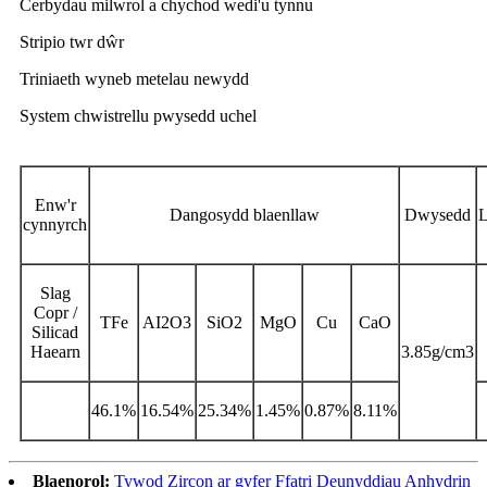
Cerbydau milwrol a chychod wedi'u tynnu
Stripio twr dŵr
Triniaeth wyneb metelau newydd
System chwistrellu pwysedd uchel
Enw'r
Dangosydd blaenllaw
Dwysedd
L
cynnyrch
Slag
Copr /
TFe
AI2O3
SiO2
MgO
Cu
CaO
Silicad
Haearn
3.85g/cm3
46.1%
16.54%
25.34%
1.45%
0.87%
8.11%
Blaenorol:
Tywod Zircon ar gyfer Ffatri Deunyddiau Anhydrin