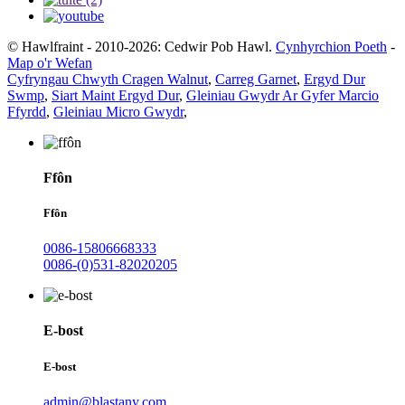
© Hawlfraint - 2010-2026: Cedwir Pob Hawl.
Cynhyrchion Poeth
-
Map o'r Wefan
Cyfryngau Chwyth Cragen Walnut
,
Carreg Garnet
,
Ergyd Dur
Swmp
,
Siart Maint Ergyd Dur
,
Gleiniau Gwydr Ar Gyfer Marcio
Ffyrdd
,
Gleiniau Micro Gwydr
,
Ffôn
Ffôn
0086-15806668333
0086-(0)531-82020205
E-bost
E-bost
admin@blastany.com