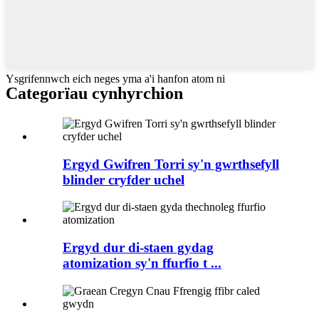
Ysgrifennwch eich neges yma a'i hanfon atom ni
Categorïau cynhyrchion
Ergyd Gwifren Torri sy'n gwrthsefyll
blinder cryfder uchel
Ergyd dur di-staen gydag
atomization sy'n ffurfio t ...