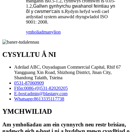
manganîs i
s
0.5-1.2, cynnwys cromiwm i
s
0.05-
1.2,
Gallwn gynhyrchu gwahanol feintiau yn
ôl y cwsmer
'
cais s.
Rydym hefyd wedi cael
ardystiad system ansawdd rhyngwladol ISO
9001: 2008.
ymholiad
manylion
CYSYLLTU Â NI
Adeilad ABC, Ouyadaguan Commercial Capital, Rhif 67
Yangguang Xin Road, Shizhong District, Jinan City,
Shandong Talaith, Tsieina
0531-87060909
Ffôn:
0086-(0)531-82020205
E-bost:
admin@blastany.com
Whatsapp:
8613335117738
YMCHWILIAD
Am ymholiadau am ein cynnyrch neu restr brisiau,
gadewch eich e-bost i ni a byddwn mewn cysylltiad o