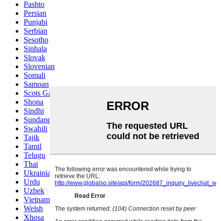
Pashto
Persian
Punjabi
Serbian
Sesotho
Sinhala
Slovak
Slovenian
Somali
Samoan
Scots Gaelic
Shona
Sindhi
Sundanese
Swahili
Tajik
Tamil
Telugu
Thai
Ukrainian
Urdu
Uzbek
Vietnamese
Welsh
Xhosa