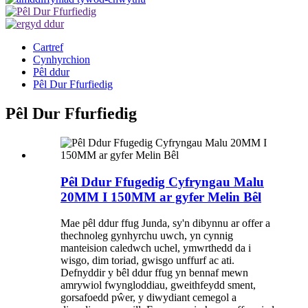
Cartref
Cynhyrchion
Pêl ddur
Pêl Dur Ffurfiedig
Pêl Dur Ffurfiedig
Pêl Ddur Ffugedig Cyfryngau Malu
20MM I 150MM ar gyfer Melin Bêl
Mae pêl ddur ffug Junda, sy'n dibynnu ar offer a
thechnoleg gynhyrchu uwch, yn cynnig
manteision caledwch uchel, ymwrthedd da i
wisgo, dim toriad, gwisgo unffurf ac ati.
Defnyddir y bêl ddur ffug yn bennaf mewn
amrywiol fwyngloddiau, gweithfeydd sment,
gorsafoedd pŵer, y diwydiant cemegol a