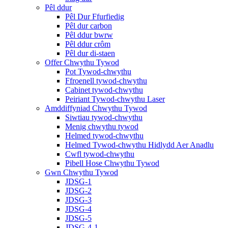
Pêl ddur
Pêl Dur Ffurfiedig
Pêl dur carbon
Pêl ddur bwrw
Pêl ddur crôm
Pêl dur di-staen
Offer Chwythu Tywod
Pot Tywod-chwythu
Ffroenell tywod-chwythu
Cabinet tywod-chwythu
Peiriant Tywod-chwythu Laser
Amddiffyniad Chwythu Tywod
Siwtiau tywod-chwythu
Menig chwythu tywod
Helmed tywod-chwythu
Helmed Tywod-chwythu Hidlydd Aer Anadlu
Cwfl tywod-chwythu
Pibell Hose Chwythu Tywod
Gwn Chwythu Tywod
JDSG-1
JDSG-2
JDSG-3
JDSG-4
JDSG-5
JDSG-4-1