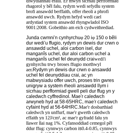
diwydiannau eraill. Er mwyn sicrhau perfformiad
rhagorol y bêl falu, rydym wedi sefydlu system
brofi ansawdd berffaith, offer rheoli a phrofi
ansawdd uwch. Rydym hefyd wedi cael
ardystiad system ansawdd rhyngwladol ISO
9001:2008. Gobeithio am eich cydweithrediad.
Junda
cwmni'n cynhyrchu
φ
20 i
φ
150 o bêli
dur wedi'u ffugio, rydym yn dewis dur crwn o
ansawdd uchel, aloi carbon isel, dur
manganîs uchel, dur aloi carbon uchel a
manganîs uchel fel deunydd crai
wedi'i
gynhyrchu trwy broses ffugio morthwyl
aer.
Rydym yn dewis dur crwn o ansawdd
uchel fel deunyddiau crai, ac yn
mabwysiadu offer uwch, proses trin gwres
unigryw a system rheoli ansawdd llym i
sicrhau perfformiad gwell peli dur ffug yn y
caledwch cyffredinol. Mae'r caledwch
arwyneb hyd at 58-65HRC, mae'r caledwch
cyfaint hyd at 56-64HRC.
Mae'r dosbarthiad
caledwch yn unffurf, mae'r gwerth caledwch
effaith yn 12J/cm², ac mae'r gyfradd falu yn
llawer llai nag 1%. Cyfansoddiad cemegol pêl
ddur ffug: cynnwys carbon i
s
0.4-0.85, cynnwys