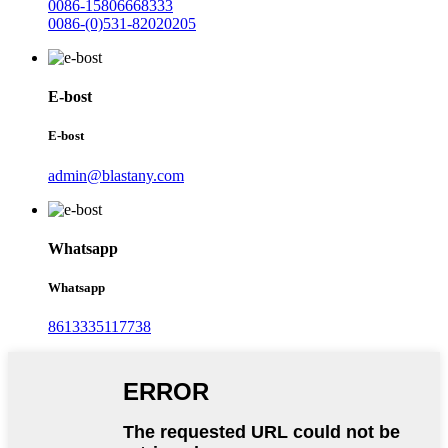
0086-15806668333
0086-(0)531-82020205
E-bost
E-bost
admin@blastany.com
Whatsapp
Whatsapp
8613335117738