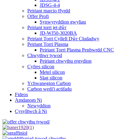
JDSG-4-4
Peiriant marcio ffyrdd
Offer Profi
Synwyryddion gwyliau
Peiriant torri jet dŵr
JD-WJ50-3020BA
Peiriant Torri Cyllell Dŵr Cludadwy
Peiriant Torri Plasma
Peiriant Torri Plasma Penbwrdd CNC
Chwythwr tywod
Peiriant chwythu ergydion
Cyfres silicon
Metel silicon
Slag silicon
Ychwanegion Carbon
Carbon wedi'i actifadu
Fideos
Amdanom Ni
Newyddion
Cysylltwch â Ni