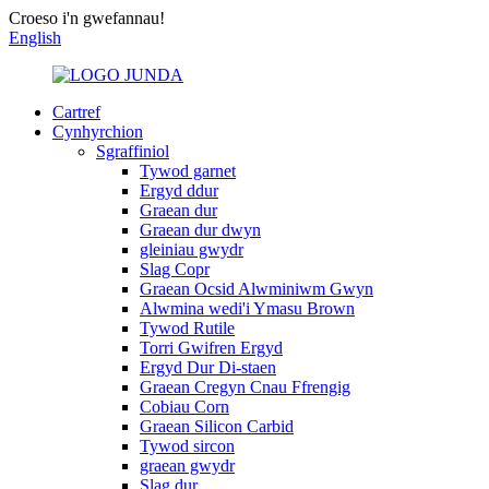
Croeso i'n gwefannau!
English
Cartref
Cynhyrchion
Sgraffiniol
Tywod garnet
Ergyd ddur
Graean dur
Graean dur dwyn
gleiniau gwydr
Slag Copr
Graean Ocsid Alwminiwm Gwyn
Alwmina wedi'i Ymasu Brown
Tywod Rutile
Torri Gwifren Ergyd
Ergyd Dur Di-staen
Graean Cregyn Cnau Ffrengig
Cobiau Corn
Graean Silicon Carbid
Tywod sircon
graean gwydr
Slag dur