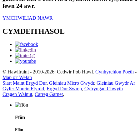
fewn 24 awr.
YMCHWILIAD NAWR
CYMDEITHASOL
© Hawlfraint - 2010-2026: Cedwir Pob Hawl.
Cynhyrchion Poeth
-
Map o'r Wefan
Siart Maint Ergyd Dur
,
Gleiniau Micro Gwydr
,
Gleiniau Gwydr Ar
Gyfer Marcio Ffyrdd
,
Ergyd Dur Swmp
,
Cyfryngau Chwyth
Cragen Walnut
,
Carreg Garnet
,
Ffôn
Ffôn