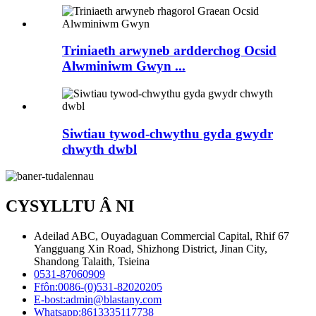
Triniaeth arwyneb ardderchog Ocsid
Alwminiwm Gwyn ...
Siwtiau tywod-chwythu gyda gwydr
chwyth dwbl
CYSYLLTU Â NI
Adeilad ABC, Ouyadaguan Commercial Capital, Rhif 67
Yangguang Xin Road, Shizhong District, Jinan City,
Shandong Talaith, Tsieina
0531-87060909
Ffôn:
0086-(0)531-82020205
E-bost:
admin@blastany.com
Whatsapp:
8613335117738