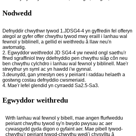
Nodwedd
Defnyddir chwythwr tywod 1.JDSG4-4 yn gyffredin fel offeryn
ategol ar gyfer offer chwythu tywod mwy eraill i lanhau wal
fewnol y biblinell, a gellid ei weithredu â llaw neu'n
awtomatig.
2. Egwyddor weithredol JD SG4-4 yw newid ongl saethu'r
ffrwd sgraffiniol trwy ddefnyddio pen chwythu siâp côn neu
ben chwythu cylchdro i lanhau wal fewnol y biblinell. Mae'r
strwythur yn syml ac yn hawdd i'w gynnal.
3.deunydd, gan ymestyn oes y peiriant i raddau helaeth a
gostwng costau defnyddio cwsmeriaid.
4. Mae'r lefel glendid yn cyrraedd Sa2.5-Sa3.
Egwyddor weithredu
Wrth lanhau wal fewnol y bibell, mae angen ffurfweddu
peiriant chwythu tywod sy'n bwydo pwysau ac aer
cywasgydd gyda digon o gyfaint aer. Mae pibell tywod-
chwythu'r peiriant tywod-chwythu wedi'i chysylltu â