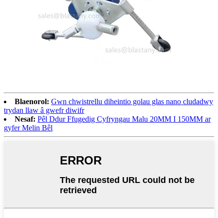
Blaenorol:
Gwn chwistrellu diheintio golau glas nano cludadwy
trydan llaw â gwefr diwifr
Nesaf:
Pêl Ddur Ffugedig Cyfryngau Malu 20MM I 150MM ar
gyfer Melin Bêl