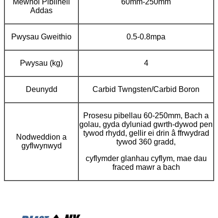
Mewnol Piblinell
60mm-250mm
Addas
Pwysau Gweithio
0.5-0.8mpa
Pwysau (kg)
4
Deunydd
Carbid Twngsten/Carbid Boron
Prosesu pibellau 60-250mm, Bach a
golau, gyda dyluniad gwrth-dywod pen
tywod rhydd, gellir ei drin â ffrwydrad
Nodweddion a
tywod 360 gradd,
gyflwynwyd
cyflymder glanhau cyflym, mae dau
fraced mawr a bach