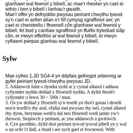
glanhawr wal fewnol y bibell, ac mae'r rheolwr yn cael ei
wthio i ben y bibell i lanhau'r gwaith.
Mae'r offer yn defnyddio pwysau peiriant chwythu tywod
sy'n cael ei anfon allan o'r llif cymysg sgraffiniol aer, yn
cael ei chwistrellu i ffroenell côn glanhawr wal fewnol y
bibell, fel bod y canllaw sgraffiniol yn ffurfio trylediad siâp
côn, er mwyn effeithio ar wal fewnol y bibell, er mwyn
cyflawni pwrpas glanhau wal fewnol y bibell.
Sylw
Mae cyfres 1.JD SG4-4 yn ddyfais gefnogol arbennig ar
gyfer peiriant tywod-chwythu pwysau JD.
2. Addaswch faint o dyndra sydd ar y cymal allanol i addasu
cyflymder nyddu deiliad y ffroenell nyddu. A dylid rheoli'r
cyflymder o fewn 30 ~ 500r / mun.
3. Os yw deiliad y ffroenell sy'n troelli yn rhoi'r gorau i droelli
neu'n troelli'n rhy araf, efallai mai pwysau rhy isel, cymal allanol
rhy dynn, berynnau wedi'u dal neu ffroenell wedi jamio yw'r
rheswm. Stopiwch y peiriant, ac yna addaswch a gwiriwch.
4. Cyn gweithio, dylid rhoi peiriant tywod tywod pibell yn y wal
o un ochr i'r llall, a rhaid i aer sych gael ei fewnosod. Wrth