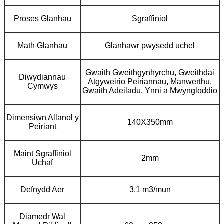
Proses Glanhau
Sgraffiniol
Math Glanhau
Glanhawr pwysedd uchel
Gwaith Gweithgynhyrchu, Gweithdai
Diwydiannau
Atgyweirio Peiriannau, Manwerthu,
Cymwys
Gwaith Adeiladu, Ynni a Mwyngloddio
Dimensiwn Allanol y
140X350mm
Peiriant
Maint Sgraffiniol
2mm
Uchaf
Defnydd Aer
3.1 m3/mun
Diamedr Wal