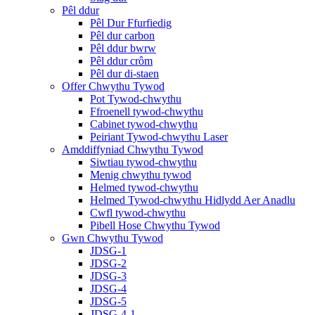
Pêl ddur
Pêl Dur Ffurfiedig
Pêl dur carbon
Pêl ddur bwrw
Pêl ddur crôm
Pêl dur di-staen
Offer Chwythu Tywod
Pot Tywod-chwythu
Ffroenell tywod-chwythu
Cabinet tywod-chwythu
Peiriant Tywod-chwythu Laser
Amddiffyniad Chwythu Tywod
Siwtiau tywod-chwythu
Menig chwythu tywod
Helmed tywod-chwythu
Helmed Tywod-chwythu Hidlydd Aer Anadlu
Cwfl tywod-chwythu
Pibell Hose Chwythu Tywod
Gwn Chwythu Tywod
JDSG-1
JDSG-2
JDSG-3
JDSG-4
JDSG-5
JDSG-4-1