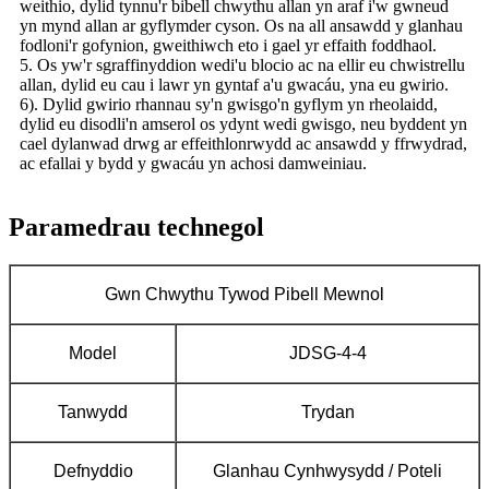
weithio, dylid tynnu'r bibell chwythu allan yn araf i'w gwneud
yn mynd allan ar gyflymder cyson. Os na all ansawdd y glanhau
fodloni'r gofynion, gweithiwch eto i gael yr effaith foddhaol.
5. Os yw'r sgraffinyddion wedi'u blocio ac na ellir eu chwistrellu
allan, dylid eu cau i lawr yn gyntaf a'u gwacáu, yna eu gwirio.
6). Dylid gwirio rhannau sy'n gwisgo'n gyflym yn rheolaidd,
dylid eu disodli'n amserol os ydynt wedi gwisgo, neu byddent yn
cael dylanwad drwg ar effeithlonrwydd ac ansawdd y ffrwydrad,
ac efallai y bydd y gwacáu yn achosi damweiniau.
Paramedrau technegol
Gwn Chwythu Tywod Pibell Mewnol
Model
JDSG-4-4
Tanwydd
Trydan
Defnyddio
Glanhau Cynhwysydd / Poteli