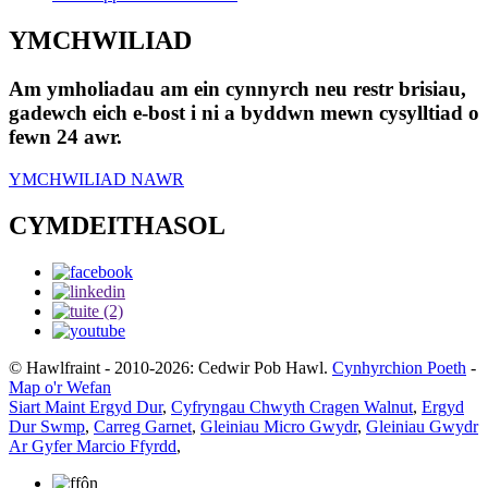
YMCHWILIAD
Am ymholiadau am ein cynnyrch neu restr brisiau,
gadewch eich e-bost i ni a byddwn mewn cysylltiad o
fewn 24 awr.
YMCHWILIAD NAWR
CYMDEITHASOL
© Hawlfraint - 2010-2026: Cedwir Pob Hawl.
Cynhyrchion Poeth
-
Map o'r Wefan
Siart Maint Ergyd Dur
,
Cyfryngau Chwyth Cragen Walnut
,
Ergyd
Dur Swmp
,
Carreg Garnet
,
Gleiniau Micro Gwydr
,
Gleiniau Gwydr
Ar Gyfer Marcio Ffyrdd
,