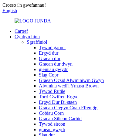
Croeso i'n gwefannau!
English
Cartref
Cynhyrchion
Sgraffiniol
Tywod garnet
Ergyd dur
Graean dur
Graean dur dwyn
gleiniau gwydr
Slag Copr
Graean Ocsid Alwminiwm Gwyn
Alwmina wedi'i Ymasu Brown
Tywod Rutile
Torri Gwifren Ergyd
Ergyd Dur Di-staen
Graean Cregyn Cnau Ffrengig
Cobiau Corn
Graean Silicon Carbid
Tywod sircon
graean gwydr
Slag dur