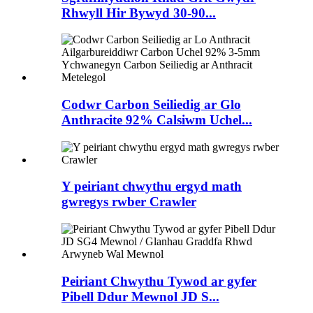
Rhwyll Hir Bywyd 30-90...
Codwr Carbon Seiliedig ar Glo
Anthracite 92% Calsiwm Uchel...
Y peiriant chwythu ergyd math
gwregys rwber Crawler
Peiriant Chwythu Tywod ar gyfer
Pibell Ddur Mewnol JD S...