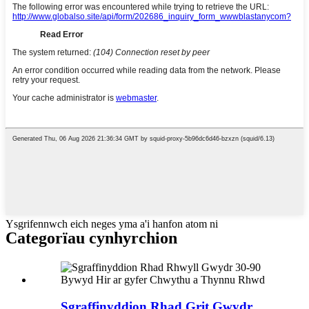
Ysgrifennwch eich neges yma a'i hanfon atom ni
Categorïau cynhyrchion
Sgraffinyddion Rhad Grit Gwydr