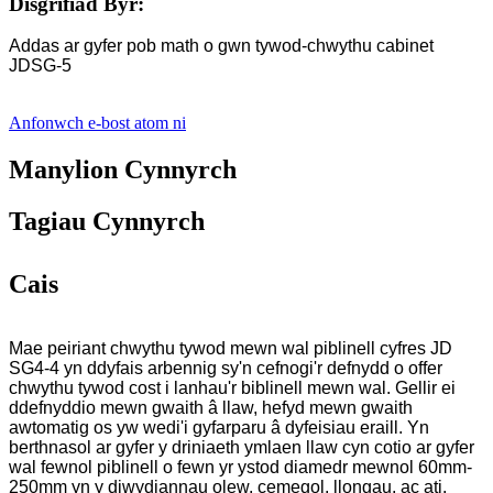
Disgrifiad Byr:
Addas ar gyfer pob math o gwn tywod-chwythu cabinet
JDSG-5
Anfonwch e-bost atom ni
Manylion Cynnyrch
Tagiau Cynnyrch
Cais
Mae peiriant chwythu tywod mewn wal piblinell cyfres JD
SG4-4 yn ddyfais arbennig sy'n cefnogi'r defnydd o offer
chwythu tywod cost i lanhau'r biblinell mewn wal. Gellir ei
ddefnyddio mewn gwaith â llaw, hefyd mewn gwaith
awtomatig os yw wedi'i gyfarparu â dyfeisiau eraill. Yn
berthnasol ar gyfer y driniaeth ymlaen llaw cyn cotio ar gyfer
wal fewnol piblinell o fewn yr ystod diamedr mewnol 60mm-
250mm yn y diwydiannau olew, cemegol, llongau, ac ati.