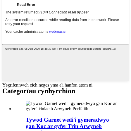
Ysgrifennwch eich neges yma a'i hanfon atom ni
Categorïau cynhyrchion
Tywod Garnet wedi'i gymeradwyo
gan Koc ar gyfer Trin Arwyneb