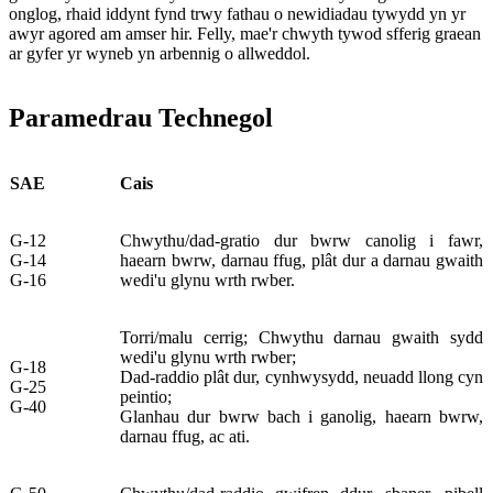
onglog, rhaid iddynt fynd trwy fathau o newidiadau tywydd yn yr
awyr agored am amser hir. Felly, mae'r chwyth tywod sfferig graean
ar gyfer yr wyneb yn arbennig o allweddol.
Paramedrau Technegol
SAE
Cais
G-12
Chwythu/dad-gratio dur bwrw canolig i fawr,
G-14
haearn bwrw, darnau ffug, plât dur a darnau gwaith
G-16
wedi'u glynu wrth rwber.
Torri/malu cerrig; Chwythu darnau gwaith sydd
wedi'u glynu wrth rwber;
G-18
Dad-raddio plât dur, cynhwysydd, neuadd llong cyn
G-25
peintio;
G-40
Glanhau dur bwrw bach i ganolig, haearn bwrw,
darnau ffug, ac ati.