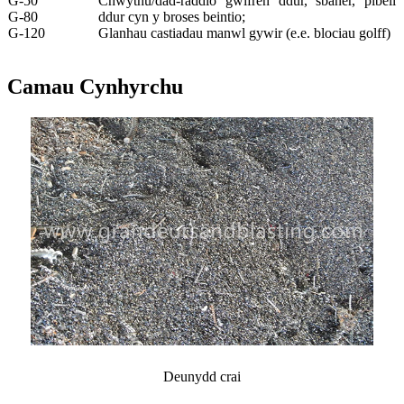
G-50
Chwythu/dad-raddio gwifren ddur, sbaner, pibell
G-80
ddur cyn y broses beintio;
G-120
Glanhau castiadau manwl gywir (e.e. blociau golff)
Camau Cynhyrchu
Deunydd crai