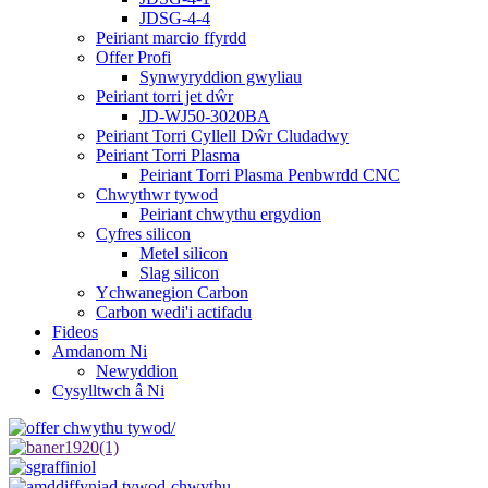
JDSG-4-4
Peiriant marcio ffyrdd
Offer Profi
Synwyryddion gwyliau
Peiriant torri jet dŵr
JD-WJ50-3020BA
Peiriant Torri Cyllell Dŵr Cludadwy
Peiriant Torri Plasma
Peiriant Torri Plasma Penbwrdd CNC
Chwythwr tywod
Peiriant chwythu ergydion
Cyfres silicon
Metel silicon
Slag silicon
Ychwanegion Carbon
Carbon wedi'i actifadu
Fideos
Amdanom Ni
Newyddion
Cysylltwch â Ni