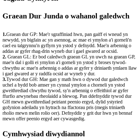
Graean Dur Junda o wahanol galedwch
1.
Graean dur GP: Mae'r sgraffiniad hwn, pan gaiff ei wneud yn
newydd, yn bigfain ac yn asennog, ac mae ei ymylon a'i gorneli'n
cael eu talgrynnu'n gyflym yn ystod y defnydd. Mae'n arbennig o
addas ar gyfer rhag-drin wyneb dur i gael gwared ar ocsid.
2.
Graean GL: Er bod caledwch graean GL yn uwch na graean GP, ​​
mae'n dal i golli ei ymylon a'i gorneli yn ystod y broses tywod-
chwythu ac mae'n arbennig o addas ar gyfer y driniaeth ymlaen llaw
i gael gwared ar y raddfa ocsid ar wyneb y dur.
3.
Tywod dur GH: Mae gan y math hwn o dywod dur galedwch
uchel a bydd bob amser yn cynnal ymylon a chorneli yn ystod
gweithrediad chwythu tywod, sy'n arbennig o effeithiol ar gyfer
ffurfio arwynebau rheolaidd a blewog. Pan ddefnyddir tywod dur
GH mewn gweithrediad peiriant peenio ergyd, dylid ystyried
gofynion adeiladu yn hytrach na ffactorau pris (megis triniaeth
rholio mewn melin rolio oer). Defnyddir y grit dur hwn yn bennaf
mewn offer peenio ergyd aer cywasgedig.
Cymhwysiad diwydiannol