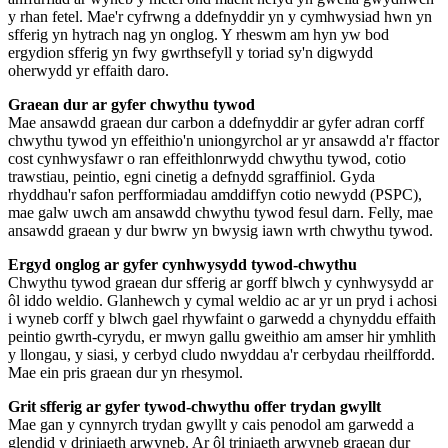
y rhan fetel. Mae'r cyfrwng a ddefnyddir yn y cymhwysiad hwn yn
sfferig yn hytrach nag yn onglog. Y rheswm am hyn yw bod
ergydion sfferig yn fwy gwrthsefyll y toriad sy'n digwydd
oherwydd yr effaith daro.
Graean dur ar gyfer chwythu tywod
Mae ansawdd graean dur carbon a ddefnyddir ar gyfer adran corff
chwythu tywod yn effeithio'n uniongyrchol ar yr ansawdd a'r ffactor
cost cynhwysfawr o ran effeithlonrwydd chwythu tywod, cotio
trawstiau, peintio, egni cinetig a defnydd sgraffiniol. Gyda
rhyddhau'r safon perfformiadau amddiffyn cotio newydd (PSPC),
mae galw uwch am ansawdd chwythu tywod fesul darn. Felly, mae
ansawdd graean y dur bwrw yn bwysig iawn wrth chwythu tywod.
Ergyd onglog ar gyfer cynhwysydd tywod-chwythu
Chwythu tywod graean dur sfferig ar gorff blwch y cynhwysydd ar
ôl iddo weldio. Glanhewch y cymal weldio ac ar yr un pryd i achosi
i wyneb corff y blwch gael rhywfaint o garwedd a chynyddu effaith
peintio gwrth-cyrydu, er mwyn gallu gweithio am amser hir ymhlith
y llongau, y siasi, y cerbyd cludo nwyddau a'r cerbydau rheilffordd.
Mae ein pris graean dur yn rhesymol.
Grit sfferig ar gyfer tywod-chwythu offer trydan gwyllt
Mae gan y cynnyrch trydan gwyllt y cais penodol am garwedd a
glendid y driniaeth arwyneb. Ar ôl triniaeth arwyneb graean dur