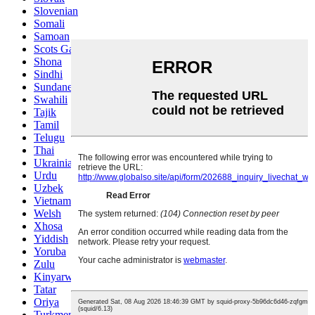
Slovenian
Somali
Samoan
Scots Gaelic
Shona
Sindhi
Sundanese
Swahili
Tajik
Tamil
Telugu
Thai
Ukrainian
Urdu
Uzbek
Vietnamese
Welsh
Xhosa
Yiddish
Yoruba
Zulu
Kinyarwanda
Tatar
Oriya
Turkmen