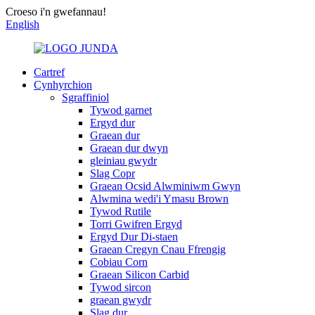
Croeso i'n gwefannau!
English
Cartref
Cynhyrchion
Sgraffiniol
Tywod garnet
Ergyd dur
Graean dur
Graean dur dwyn
gleiniau gwydr
Slag Copr
Graean Ocsid Alwminiwm Gwyn
Alwmina wedi'i Ymasu Brown
Tywod Rutile
Torri Gwifren Ergyd
Ergyd Dur Di-staen
Graean Cregyn Cnau Ffrengig
Cobiau Corn
Graean Silicon Carbid
Tywod sircon
graean gwydr
Slag dur