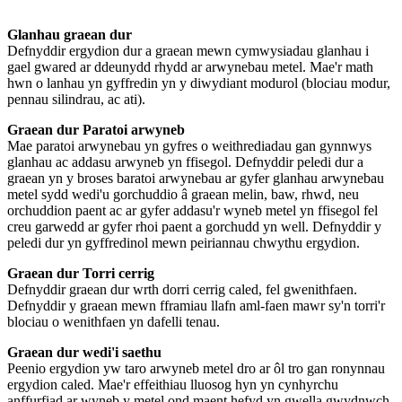
Glanhau graean dur
Defnyddir ergydion dur a graean mewn cymwysiadau glanhau i
gael gwared ar ddeunydd rhydd ar arwynebau metel. Mae'r math
hwn o lanhau yn gyffredin yn y diwydiant modurol (blociau modur,
pennau silindrau, ac ati).
Graean dur Paratoi arwyneb
Mae paratoi arwynebau yn gyfres o weithrediadau gan gynnwys
glanhau ac addasu arwyneb yn ffisegol. Defnyddir peledi dur a
graean yn y broses baratoi arwynebau ar gyfer glanhau arwynebau
metel sydd wedi'u gorchuddio â graean melin, baw, rhwd, neu
orchuddion paent ac ar gyfer addasu'r wyneb metel yn ffisegol fel
creu garwedd ar gyfer rhoi paent a gorchudd yn well. Defnyddir y
peledi dur yn gyffredinol mewn peiriannau chwythu ergydion.
Graean dur Torri cerrig
Defnyddir graean dur wrth dorri cerrig caled, fel gwenithfaen.
Defnyddir y graean mewn fframiau llafn aml-faen mawr sy'n torri'r
blociau o wenithfaen yn dafelli tenau.
Graean dur wedi'i saethu
Peenio ergydion yw taro arwyneb metel dro ar ôl tro gan ronynnau
ergydion caled. Mae'r effeithiau lluosog hyn yn cynhyrchu
anffurfiad ar wyneb y metel ond maent hefyd yn gwella gwydnwch