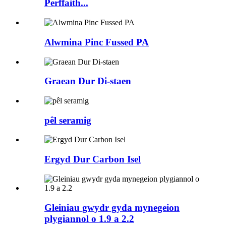
Perffaith...
Alwmina Pinc Fussed PA
Graean Dur Di-staen
pêl seramig
Ergyd Dur Carbon Isel
Gleiniau gwydr gyda mynegeion
plygiannol o 1.9 a 2.2