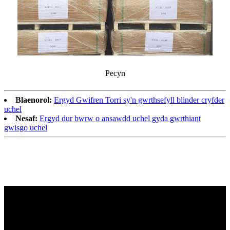
Pecyn
Blaenorol:
Ergyd Gwifren Torri sy'n gwrthsefyll blinder cryfder
uchel
Nesaf:
Ergyd dur bwrw o ansawdd uchel gyda gwrthiant
gwisgo uchel