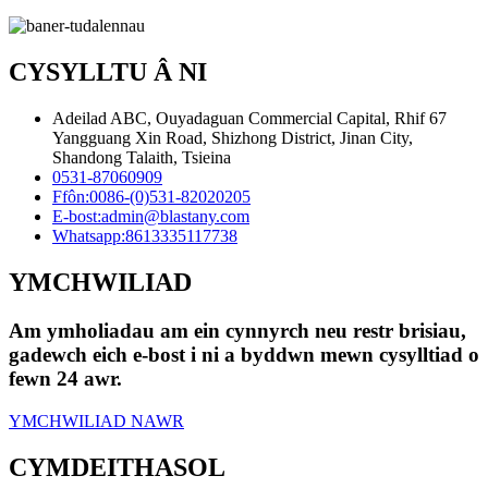
CYSYLLTU Â NI
Adeilad ABC, Ouyadaguan Commercial Capital, Rhif 67
Yangguang Xin Road, Shizhong District, Jinan City,
Shandong Talaith, Tsieina
0531-87060909
Ffôn:
0086-(0)531-82020205
E-bost:
admin@blastany.com
Whatsapp:
8613335117738
YMCHWILIAD
Am ymholiadau am ein cynnyrch neu restr brisiau,
gadewch eich e-bost i ni a byddwn mewn cysylltiad o
fewn 24 awr.
YMCHWILIAD NAWR
CYMDEITHASOL