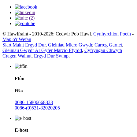
© Hawlfraint - 2010-2026: Cedwir Pob Hawl.
Cynhyrchion Poeth
-
Map o'r Wefan
Siart Maint Ergyd Dur
,
Gleiniau Micro Gwydr
,
Carreg Garnet
,
Gleiniau Gwydr Ar Gyfer Marcio Ffyrdd
,
Cyfryngau Chwyth
Cragen Walnut
,
Ergyd Dur Swmp
,
Ffôn
Ffôn
0086-15806668333
0086-(0)531-82020205
E-bost