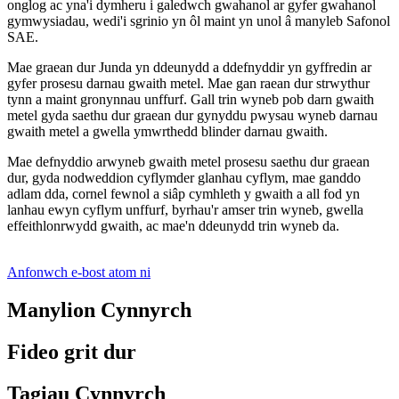
onglog ac yna'i dymheru i galedwch gwahanol ar gyfer gwahanol
gymwysiadau, wedi'i sgrinio yn ôl maint yn unol â manyleb Safonol
SAE.
Mae graean dur Junda yn ddeunydd a ddefnyddir yn gyffredin ar
gyfer prosesu darnau gwaith metel. Mae gan raean dur strwythur
tynn a maint gronynnau unffurf. Gall trin wyneb pob darn gwaith
metel gyda saethu dur graean dur gynyddu pwysau wyneb darnau
gwaith metel a gwella ymwrthedd blinder darnau gwaith.
Mae defnyddio arwyneb gwaith metel prosesu saethu dur graean
dur, gyda nodweddion cyflymder glanhau cyflym, mae ganddo
adlam dda, cornel fewnol a siâp cymhleth y gwaith a all fod yn
lanhau ewyn cyflym unffurf, byrhau'r amser trin wyneb, gwella
effeithlonrwydd gwaith, ac mae'n ddeunydd trin wyneb da.
Anfonwch e-bost atom ni
Manylion Cynnyrch
Fideo grit dur
Tagiau Cynnyrch