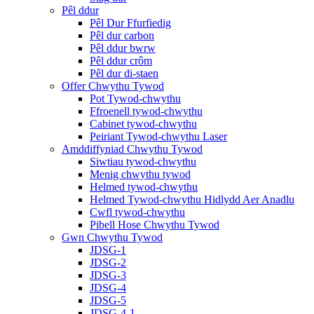
Pêl ddur
Pêl Dur Ffurfiedig
Pêl dur carbon
Pêl ddur bwrw
Pêl ddur crôm
Pêl dur di-staen
Offer Chwythu Tywod
Pot Tywod-chwythu
Ffroenell tywod-chwythu
Cabinet tywod-chwythu
Peiriant Tywod-chwythu Laser
Amddiffyniad Chwythu Tywod
Siwtiau tywod-chwythu
Menig chwythu tywod
Helmed tywod-chwythu
Helmed Tywod-chwythu Hidlydd Aer Anadlu
Cwfl tywod-chwythu
Pibell Hose Chwythu Tywod
Gwn Chwythu Tywod
JDSG-1
JDSG-2
JDSG-3
JDSG-4
JDSG-5
JDSG-4-1